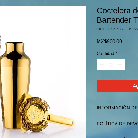
Coctelera d
Bartender T
SKU: 36421537613519
Precio
MX$900.00
Cantidad
*
Ag
INFORMACIÓN D
EN PROCESO
POLÍTICA DE DE
Cualquier equipo que