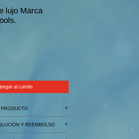
e lujo Marca
ools.
9
regar al carrito
E PRODUCTO
VOLUCIÓN Y REEMBOLSO
 presente defectos en su 